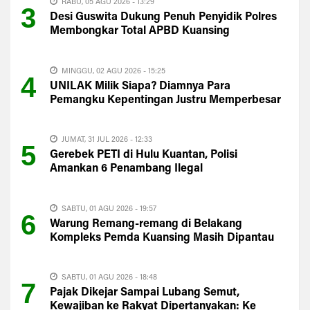
RABU, 05 AGU 2026 - 13:29
3
Desi Guswita Dukung Penuh Penyidik Polres
Membongkar Total APBD Kuansing
MINGGU, 02 AGU 2026 - 15:25
4
UNILAK Milik Siapa? Diamnya Para
Pemangku Kepentingan Justru Memperbesar
Kecurigaan Publik
JUMAT, 31 JUL 2026 - 12:33
5
Gerebek PETI di Hulu Kuantan, Polisi
Amankan 6 Penambang Ilegal
SABTU, 01 AGU 2026 - 19:57
6
Warung Remang-remang di Belakang
Kompleks Pemda Kuansing Masih Dipantau
Satpol PP
SABTU, 01 AGU 2026 - 18:48
7
Pajak Dikejar Sampai Lubang Semut,
Kewajiban ke Rakyat Dipertanyakan: Ke