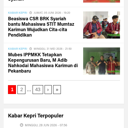
KABAR KEPRI
JUMAT, 05 JUNI 2026 - 19:20
Beasiswa CSR BRK Syariah
bantu Mahasiswa STIT Mumtaz
Karimun Wujudkan Cita-cita
Pendidikan
KABAR KEPRI
MINGGU, 31 MEI 2026 - 21:50
Mubes IPPMKK Tetapkan
Kepengurusan Baru, M Adib
Nahkodai Mahasiswa Karimun di
Pekanbaru
1
2
...
43
›
»
Kabar Kepri
Terpopuler
MINGGU, 28 JUN 2026 - 07:56