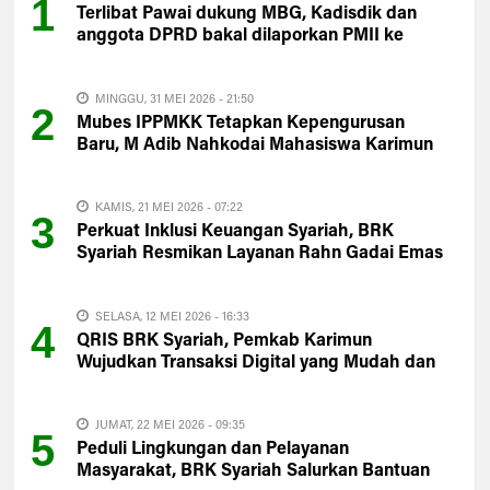
1
Terlibat Pawai dukung MBG, Kadisdik dan
anggota DPRD bakal dilaporkan PMII ke
Polisi
MINGGU, 31 MEI 2026 - 21:50
2
Mubes IPPMKK Tetapkan Kepengurusan
Baru, M Adib Nahkodai Mahasiswa Karimun
di Pekanbaru
KAMIS, 21 MEI 2026 - 07:22
3
Perkuat Inklusi Keuangan Syariah, BRK
Syariah Resmikan Layanan Rahn Gadai Emas
di Bintan
SELASA, 12 MEI 2026 - 16:33
4
QRIS BRK Syariah, Pemkab Karimun
Wujudkan Transaksi Digital yang Mudah dan
Praktis
JUMAT, 22 MEI 2026 - 09:35
5
Peduli Lingkungan dan Pelayanan
Masyarakat, BRK Syariah Salurkan Bantuan