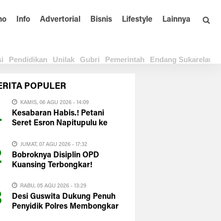
no
Info
Advertorial
Bisnis
Lifestyle
Lainnya
i
Pendidikan
Unilak
Gubri
Pemerintah
Endang Sukarelawa
ERITA
POPULER
KAMIS, 06 AGU 2026 - 14:09
1
Kesabaran Habis.! Petani
Seret Esron Napitupulu ke
Polda Riau
JUMAT, 07 AGU 2026 - 17:32
2
Bobroknya Disiplin OPD
Kuansing Terbongkar!
HIMAKUM UNIKS: Plt Bupati
Harus Evaluasi Total
RABU, 05 AGU 2026 - 13:29
3
Desi Guswita Dukung Penuh
Penyidik Polres Membongkar
Total APBD Kuansing