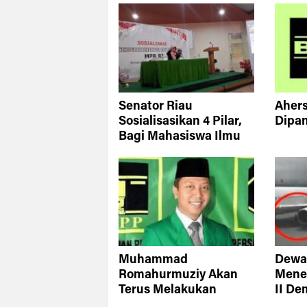
Senator Riau
Aher
Sosialisasikan 4 Pilar,
Dipan
Bagi Mahasiswa Ilmu
Kesehatan
Muhammad
Dewa
Romahurmuziy Akan
Mene
Terus Melakukan
II De
Muswil
Penu