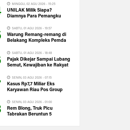
MINGGU, 02 AGU 2026 - 15:25
4
UNILAK Milik Siapa?
Diamnya Para Pemangku
Kepentingan Justru
Memperbesar Kecurigaan
SABTU, 01 AGU 2026 - 19:57
5
Publik
Warung Remang-remang di
Belakang Kompleks Pemda
Kuansing Masih Dipantau
Satpol PP
SABTU, 01 AGU 2026 - 18:48
6
Pajak Dikejar Sampai Lubang
Semut, Kewajiban ke Rakyat
Dipertanyakan: Ke Mana PAD
Kuansing?
SENIN, 03 AGU 2026 - 07:15
7
Kasus Rp7,7 Miliar Eks
Karyawan Riau Pos Group
sampai ke Istana, Said Iqbal
langsung Turun Tangan
SENIN, 03 AGU 2026 - 01:00
8
Rem Blong, Truk Picu
Tabrakan Beruntun 5
Kendaraan di Bonjol
Pasaman