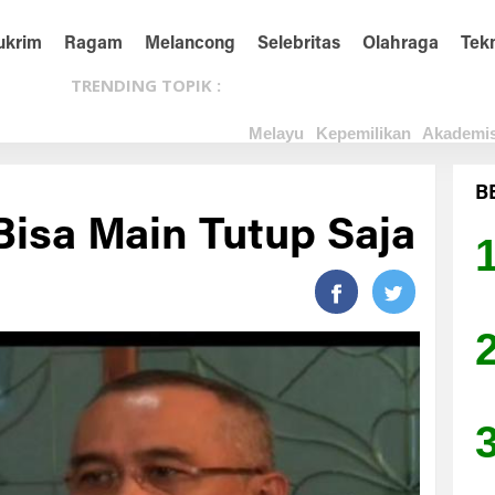
ukrim
Ragam
Melancong
Selebritas
Olahraga
Tek
TRENDING TOPIK :
Melayu
Kepemilikan
Akademis
B
 Bisa Main Tutup Saja