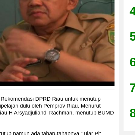
 Rekomendasi DPRD Riau untuk menutup
pelajari dulu oleh Pemprov Riau. Menurut
Riau H Arsyadjuliandi Rachman, menutup BUMD
 ditutup namun ada tahap-tahapnya,” ujar Plt