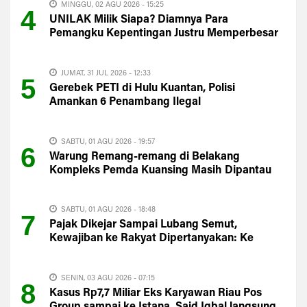
MINGGU, 02 AGU 2026 - 15:25
4
UNILAK Milik Siapa? Diamnya Para
Pemangku Kepentingan Justru Memperbesar
Kecurigaan Publik
JUMAT, 31 JUL 2026 - 12:33
5
Gerebek PETI di Hulu Kuantan, Polisi
Amankan 6 Penambang Ilegal
SABTU, 01 AGU 2026 - 19:57
6
Warung Remang-remang di Belakang
Kompleks Pemda Kuansing Masih Dipantau
Satpol PP
SABTU, 01 AGU 2026 - 18:48
7
Pajak Dikejar Sampai Lubang Semut,
Kewajiban ke Rakyat Dipertanyakan: Ke
Mana PAD Kuansing?
SENIN, 03 AGU 2026 - 07:15
8
Kasus Rp7,7 Miliar Eks Karyawan Riau Pos
Group sampai ke Istana, Said Iqbal langsung