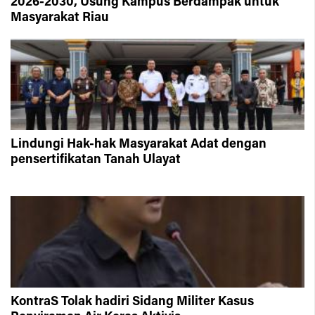
2026-2030, Usung Kampus Berdampak untuk
Masyarakat Riau
Lindungi Hak-hak Masyarakat Adat dengan
pensertifikatan Tanah Ulayat
KontraS Tolak hadiri Sidang Militer Kasus