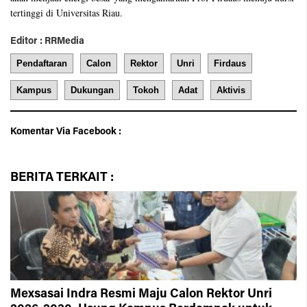
tertinggi di Universitas Riau.
Editor : RRMedia
Pendaftaran
Calon
Rektor
Unri
Firdaus
Kampus
Dukungan
Tokoh
Adat
Aktivis
Komentar Via Facebook :
BERITA
TERKAIT :
Mexsasai Indra Resmi Maju Calon Rektor Unri