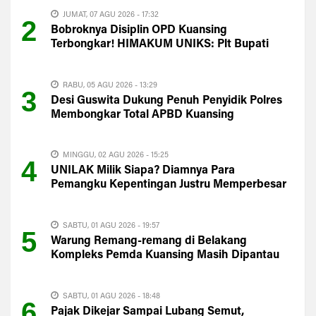
JUMAT, 07 AGU 2026 - 17:32
2
Bobroknya Disiplin OPD Kuansing
Terbongkar! HIMAKUM UNIKS: Plt Bupati
Harus Evaluasi Total
RABU, 05 AGU 2026 - 13:29
3
Desi Guswita Dukung Penuh Penyidik Polres
Membongkar Total APBD Kuansing
MINGGU, 02 AGU 2026 - 15:25
4
UNILAK Milik Siapa? Diamnya Para
Pemangku Kepentingan Justru Memperbesar
Kecurigaan Publik
SABTU, 01 AGU 2026 - 19:57
5
Warung Remang-remang di Belakang
Kompleks Pemda Kuansing Masih Dipantau
Satpol PP
SABTU, 01 AGU 2026 - 18:48
6
Pajak Dikejar Sampai Lubang Semut,