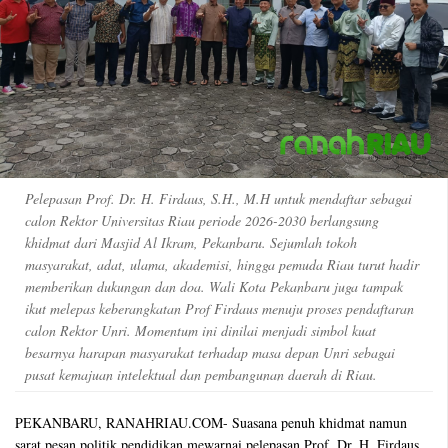
Pelepasan Prof. Dr. H. Firdaus, S.H., M.H untuk mendaftar sebagai
calon Rektor Universitas Riau periode 2026-2030 berlangsung
khidmat dari Masjid Al Ikram, Pekanbaru. Sejumlah tokoh
masyarakat, adat, ulama, akademisi, hingga pemuda Riau turut hadir
memberikan dukungan dan doa. Wali Kota Pekanbaru juga tampak
ikut melepas keberangkatan Prof Firdaus menuju proses pendaftaran
calon Rektor Unri. Momentum ini dinilai menjadi simbol kuat
besarnya harapan masyarakat terhadap masa depan Unri sebagai
pusat kemajuan intelektual dan pembangunan daerah di Riau.
PEKANBARU, RANAHRIAU.COM- Suasana penuh khidmat namun
sarat pesan politik pendidikan mewarnai pelepasan Prof. Dr. H. Firdaus,