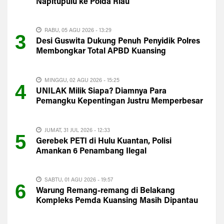
Napitupulu ke Polda Riau
RABU, 05 AGU 2026 - 13:29
3
Desi Guswita Dukung Penuh Penyidik Polres
Membongkar Total APBD Kuansing
MINGGU, 02 AGU 2026 - 15:25
4
UNILAK Milik Siapa? Diamnya Para
Pemangku Kepentingan Justru Memperbesar
Kecurigaan Publik
JUMAT, 31 JUL 2026 - 12:33
5
Gerebek PETI di Hulu Kuantan, Polisi
Amankan 6 Penambang Ilegal
SABTU, 01 AGU 2026 - 19:57
6
Warung Remang-remang di Belakang
Kompleks Pemda Kuansing Masih Dipantau
Satpol PP