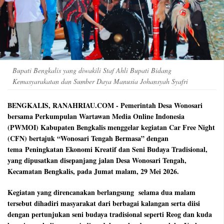
Bupati Bengkalis yang diwakili Staf Ahli Bupati Bidang
Kemasyarakatan dan Sumber Daya Manusia Johansyah Syafri
BENGKALIS, RANAHRIAU.COM - Pemerintah Desa Wonosari
bersama Perkumpulan Wartawan Media Online Indonesia
(PWMOI) Kabupaten Bengkalis menggelar kegiatan Car Free Night
(CFN) bertajuk “Wonosari Tengah Bermasa” dengan
tema Peningkatan Ekonomi Kreatif dan Seni Budaya Tradisional,
yang dipusatkan disepanjang jalan Desa Wonosari Tengah,
Kecamatan Bengkalis, pada Jumat malam, 29 Mei 2026.
Kegiatan yang direncanakan berlangsung selama dua malam
tersebut dihadiri masyarakat dari berbagai kalangan serta diisi
dengan pertunjukan seni budaya tradisional seperti Reog dan kuda