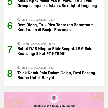
5
Kasus Rp7,7 Miliar Eks Karyawan Riau Pos
Group sampai ke Istana, Said Iqbal langsung
Turun Tangan
SENIN, 03 AGU 2026 - 01:00
6
Rem Blong, Truk Picu Tabrakan Beruntun 5
Kendaraan di Bonjol Pasaman
KAMIS, 06 AGU 2026 - 13:46
7
Babat DAS Hingga Bibir Sungai, LSM Suluh
Kuansing: Sikat PT KTBM!!
SENIN, 03 AGU 2026 - 21:26
8
Tolak Ketuk Palu Dalam Gelap, Desi Pasang
Badan Untuk Rakyat