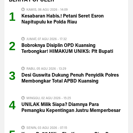
BERITA
POPULER
KAMIS, 06 AGU 2026 - 14:09
1
Kesabaran Habis.! Petani Seret Esron
Napitupulu ke Polda Riau
JUMAT, 07 AGU 2026 - 17:32
2
Bobroknya Disiplin OPD Kuansing
Terbongkar! HIMAKUM UNIKS: Plt Bupati
Harus Evaluasi Total
RABU, 05 AGU 2026 - 13:29
3
Desi Guswita Dukung Penuh Penyidik Polres
Membongkar Total APBD Kuansing
MINGGU, 02 AGU 2026 - 15:25
4
UNILAK Milik Siapa? Diamnya Para
Pemangku Kepentingan Justru Memperbesar
Kecurigaan Publik
SENIN, 03 AGU 2026 - 07:15