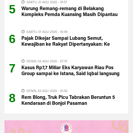
SABTU, 01 AGU 2026 - 19:57
5
Warung Remang-remang di Belakang
Kompleks Pemda Kuansing Masih Dipantau
Satpol PP
SABTU, 01 AGU 2026 - 18:48
6
Pajak Dikejar Sampai Lubang Semut,
Kewajiban ke Rakyat Dipertanyakan: Ke
Mana PAD Kuansing?
SENIN, 03 AGU 2026 - 07:15
7
Kasus Rp7,7 Miliar Eks Karyawan Riau Pos
Group sampai ke Istana, Said Iqbal langsung
Turun Tangan
SENIN, 03 AGU 2026 - 01:00
8
Rem Blong, Truk Picu Tabrakan Beruntun 5
Kendaraan di Bonjol Pasaman