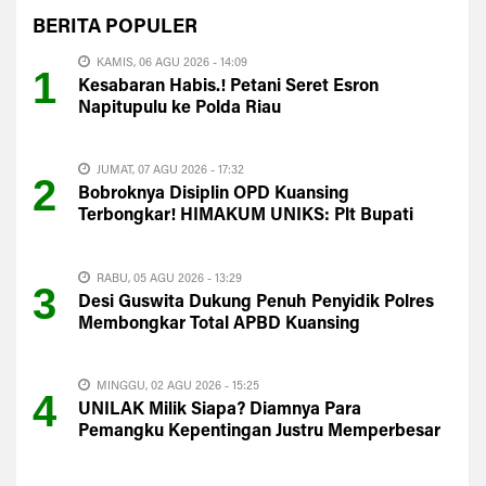
BERITA
POPULER
KAMIS, 06 AGU 2026 - 14:09
1
Kesabaran Habis.! Petani Seret Esron
Napitupulu ke Polda Riau
JUMAT, 07 AGU 2026 - 17:32
2
Bobroknya Disiplin OPD Kuansing
Terbongkar! HIMAKUM UNIKS: Plt Bupati
Harus Evaluasi Total
RABU, 05 AGU 2026 - 13:29
3
Desi Guswita Dukung Penuh Penyidik Polres
Membongkar Total APBD Kuansing
MINGGU, 02 AGU 2026 - 15:25
4
UNILAK Milik Siapa? Diamnya Para
Pemangku Kepentingan Justru Memperbesar
Kecurigaan Publik