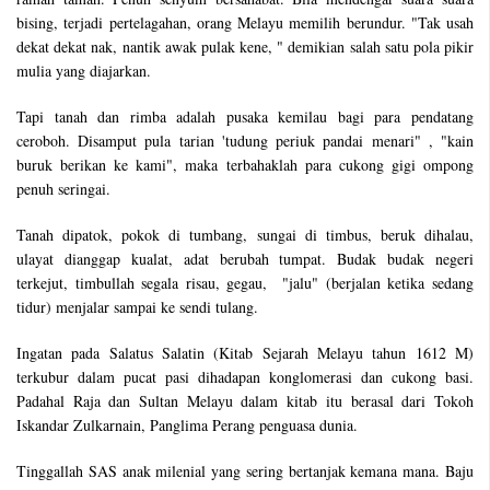
bising, terjadi pertelagahan, orang Melayu memilih berundur. "Tak usah
dekat dekat nak, nantik awak pulak kene, " demikian salah satu pola pikir
mulia yang diajarkan.
Tapi tanah dan rimba adalah pusaka kemilau bagi para pendatang
ceroboh. Disamput pula tarian 'tudung periuk pandai menari" , "kain
buruk berikan ke kami", maka terbahaklah para cukong gigi ompong
penuh seringai.
Tanah dipatok, pokok di tumbang, sungai di timbus, beruk dihalau,
ulayat dianggap kualat, adat berubah tumpat. Budak budak negeri
terkejut, timbullah segala risau, gegau, "jalu" (berjalan ketika sedang
tidur) menjalar sampai ke sendi tulang.
Ingatan pada Salatus Salatin (Kitab Sejarah Melayu tahun 1612 M)
terkubur dalam pucat pasi dihadapan konglomerasi dan cukong basi.
Padahal Raja dan Sultan Melayu dalam kitab itu berasal dari Tokoh
Iskandar Zulkarnain, Panglima Perang penguasa dunia.
Tinggallah SAS anak milenial yang sering bertanjak kemana mana. Baju