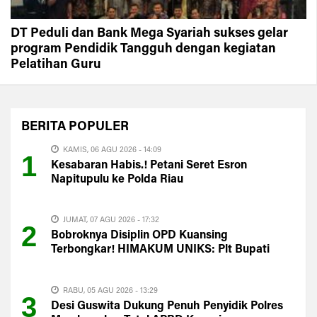
DT Peduli dan Bank Mega Syariah sukses gelar
program Pendidik Tangguh dengan kegiatan
Pelatihan Guru
BERITA
POPULER
KAMIS, 06 AGU 2026 - 14:09
1
Kesabaran Habis.! Petani Seret Esron
Napitupulu ke Polda Riau
JUMAT, 07 AGU 2026 - 17:32
2
Bobroknya Disiplin OPD Kuansing
Terbongkar! HIMAKUM UNIKS: Plt Bupati
Harus Evaluasi Total
RABU, 05 AGU 2026 - 13:29
3
Desi Guswita Dukung Penuh Penyidik Polres