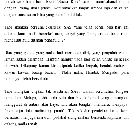
merah sederhana bertuliskan "Suara Riau" seakan membahanai dunia
dengan "raung suara jebat". Kombinasikan tanjak simbol raja dan sultan
dengan suara suara Riau yang menolak takluk.
Tapi akankah berguna eksistensi SAS yang telah pergi, bila hari ini
ditanah kami masih bercokol orang ongeh yang "beraja-raja ditanah raja,
menghulu hulu ditanah penghulu"??
Riau yang galau, yang mulia hati merendah diri, yang pengalah walau
laman sudah dirambah. Hampir hampir tiada lagi celah untuk menegak
marwah. Dikepung kanan kiri, dipatok ketika lengah, hendak melawan
kawan kawan buang badan. Nafsi nafsi. Hendak Mengadu, para
pemangku telah bersekutu.
Tapi mungkin engkau tak sendirian SAS. Dalam rerentuhan longsor
peradaban Melayu, tohh.. ada satu dua budak berani yang tersangkut
menggalut di antara akar kayu. Dia akan bangkit, menderu, menyapu;
"membujur lalu melintang patah". Tak sekedar pendekar kedai kopi
bernarasi menjaga marwah, padahal siang malam bersenda kapitalis bin
cukong mafia tanah.