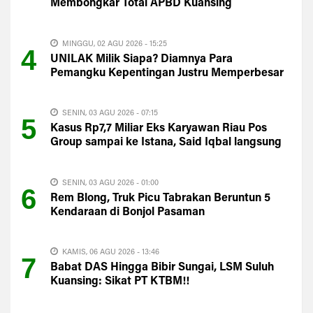
Membongkar Total APBD Kuansing
MINGGU, 02 AGU 2026 - 15:25
4
UNILAK Milik Siapa? Diamnya Para
Pemangku Kepentingan Justru Memperbesar
Kecurigaan Publik
SENIN, 03 AGU 2026 - 07:15
5
Kasus Rp7,7 Miliar Eks Karyawan Riau Pos
Group sampai ke Istana, Said Iqbal langsung
Turun Tangan
SENIN, 03 AGU 2026 - 01:00
6
Rem Blong, Truk Picu Tabrakan Beruntun 5
Kendaraan di Bonjol Pasaman
KAMIS, 06 AGU 2026 - 13:46
7
Babat DAS Hingga Bibir Sungai, LSM Suluh
Kuansing: Sikat PT KTBM!!