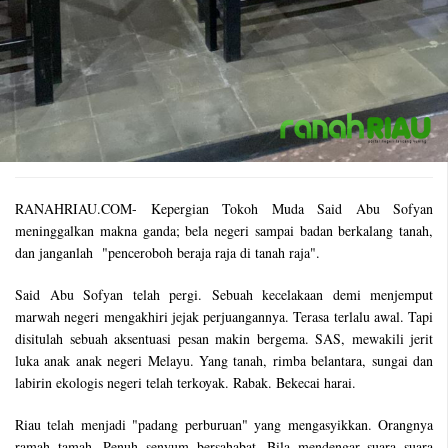
RANAHRIAU.COM- Kepergian Tokoh Muda Said Abu Sofyan
meninggalkan makna ganda; bela negeri sampai badan berkalang tanah,
dan janganlah "penceroboh beraja raja di tanah raja".
Said Abu Sofyan telah pergi. Sebuah kecelakaan demi menjemput
marwah negeri mengakhiri jejak perjuangannya. Terasa terlalu awal. Tapi
disitulah sebuah aksentuasi pesan makin bergema. SAS, mewakili jerit
luka anak anak negeri Melayu. Yang tanah, rimba belantara, sungai dan
labirin ekologis negeri telah terkoyak. Rabak. Bekecai harai.
Riau telah menjadi "padang perburuan" yang mengasyikkan. Orangnya
ramah tamah. Penuh senyum bersahabat. Bila mendengar suara suara