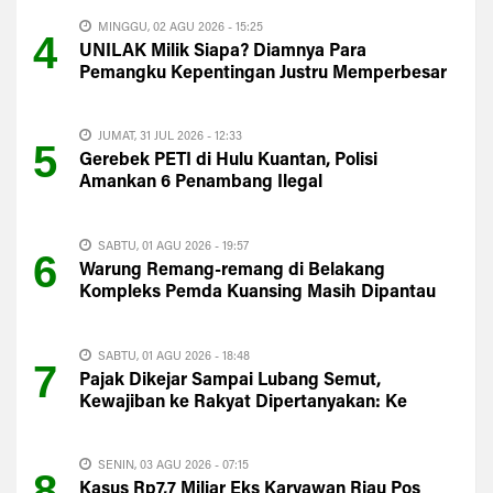
MINGGU, 02 AGU 2026 - 15:25
4
UNILAK Milik Siapa? Diamnya Para
Pemangku Kepentingan Justru Memperbesar
Kecurigaan Publik
JUMAT, 31 JUL 2026 - 12:33
5
Gerebek PETI di Hulu Kuantan, Polisi
Amankan 6 Penambang Ilegal
SABTU, 01 AGU 2026 - 19:57
6
Warung Remang-remang di Belakang
Kompleks Pemda Kuansing Masih Dipantau
Satpol PP
SABTU, 01 AGU 2026 - 18:48
7
Pajak Dikejar Sampai Lubang Semut,
Kewajiban ke Rakyat Dipertanyakan: Ke
Mana PAD Kuansing?
SENIN, 03 AGU 2026 - 07:15
8
Kasus Rp7,7 Miliar Eks Karyawan Riau Pos