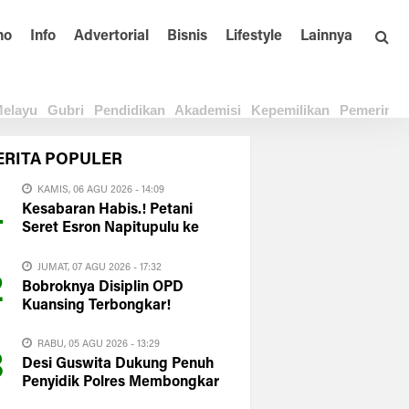
no
Info
Advertorial
Bisnis
Lifestyle
Lainnya
elayu
Gubri
Pendidikan
Akademisi
Kepemilikan
Pemerinta
ERITA
POPULER
KAMIS, 06 AGU 2026 - 14:09
1
Kesabaran Habis.! Petani
Seret Esron Napitupulu ke
Polda Riau
JUMAT, 07 AGU 2026 - 17:32
2
Bobroknya Disiplin OPD
Kuansing Terbongkar!
HIMAKUM UNIKS: Plt Bupati
Harus Evaluasi Total
RABU, 05 AGU 2026 - 13:29
3
Desi Guswita Dukung Penuh
Penyidik Polres Membongkar
Total APBD Kuansing