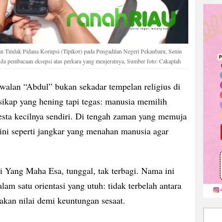
an Tindak Pidana Korupsi (Tipikor) pada Pengadilan Negeri Pekanbaru, Senin
nda pembacaan eksepsi atas perkara yang menjeratnya, Sumber foto: Cakaplah
n “Abdul” bukan sekadar tempelan religius di
 sikap yang hening tapi tegas: manusia memilih
ta kecilnya sendiri. Di tengah zaman yang memuja
ini seperti jangkar yang menahan manusia agar
 Yang Maha Esa, tunggal, tak terbagi. Nama ini
am satu orientasi yang utuh: tidak terbelah antara
akan nilai demi keuntungan sesaat.