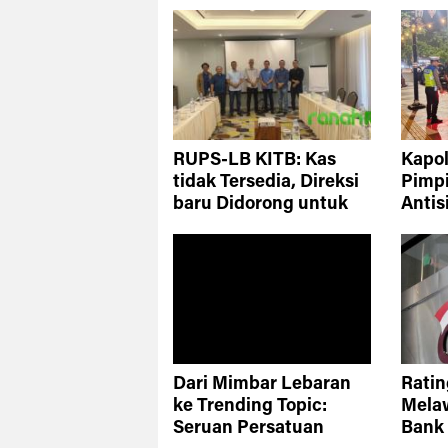
RUPS-LB KITB: Kas
Kapo
tidak Tersedia, Direksi
Pimp
baru Didorong untuk
Antis
Transformasi dan
dan 
Evaluasi Komprehensif
Dari Mimbar Lebaran
Ratin
ke Trending Topic:
Mela
Seruan Persatuan
Bank 