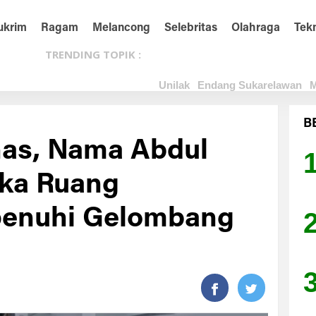
ukrim
Ragam
Melancong
Selebritas
Olahraga
Tek
TRENDING TOPIK :
Unilak
Endang Sukarelawan
M
B
as, Nama Abdul
tika Ruang
penuhi Gelombang