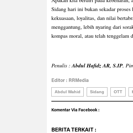
Apakah kita berdiri pada kebenaran, a
Sidang hari ini bukan sekadar prose
kekuasaan, loyalitas, dan nilai bertab
menggantung, lebih nyaring dari sor
kompas moral, atau telah tenggelam
Penulis :
Abdul Hafidz AR, S.IP
, Pi
Editor : RRMedia
Abdul Wahid
Sidang
OTT
Komentar Via Facebook :
BERITA
TERKAIT :