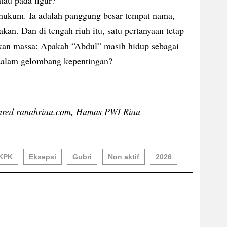
tau pada figur?
s hukum. Ia adalah panggung besar tempat nama,
rakan. Dan di tengah riuh itu, satu pertanyaan tetap
akan massa: Apakah “Abdul” masih hidup sebagai
 dalam gelombang kepentingan?
mred ranahriau.com, Humas PWI Riau
KPK
Eksepsi
Gubri
Non aktif
2026