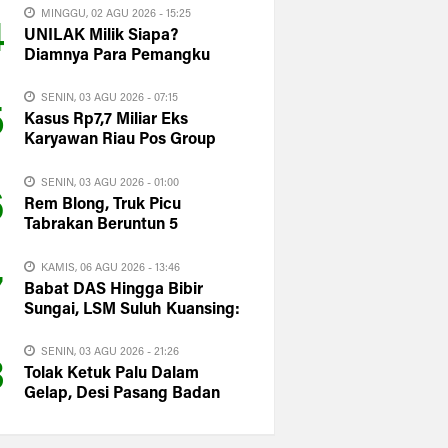
MINGGU, 02 AGU 2026 - 15:25
4
UNILAK Milik Siapa?
Diamnya Para Pemangku
Kepentingan Justru
Memperbesar Kecurigaan
SENIN, 03 AGU 2026 - 07:15
5
Publik
Kasus Rp7,7 Miliar Eks
Karyawan Riau Pos Group
sampai ke Istana, Said Iqbal
langsung Turun Tangan
SENIN, 03 AGU 2026 - 01:00
6
Rem Blong, Truk Picu
Tabrakan Beruntun 5
Kendaraan di Bonjol
Pasaman
KAMIS, 06 AGU 2026 - 13:46
7
Babat DAS Hingga Bibir
Sungai, LSM Suluh Kuansing:
Sikat PT KTBM!!
SENIN, 03 AGU 2026 - 21:26
8
Tolak Ketuk Palu Dalam
Gelap, Desi Pasang Badan
Untuk Rakyat