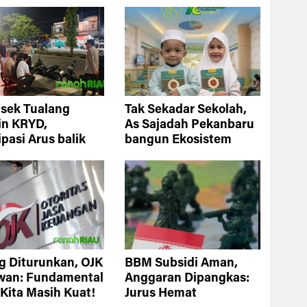
lsek Tualang
Tak Sekadar Sekolah,
in KRYD,
As Sajadah Pekanbaru
ipasi Arus balik
bangun Ekosistem
Jaga Kamtibmas
Pendidikan Masa
Depan
g Diturunkan, OJK
BBM Subsidi Aman,
wan: Fundamental
Anggaran Dipangkas:
Kita Masih Kuat!
Jurus Hemat