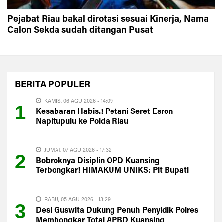
Pejabat Riau bakal dirotasi sesuai Kinerja, Nama
Calon Sekda sudah ditangan Pusat
BERITA
POPULER
KAMIS, 06 AGU 2026 - 14:09
1
Kesabaran Habis.! Petani Seret Esron
Napitupulu ke Polda Riau
JUMAT, 07 AGU 2026 - 17:32
2
Bobroknya Disiplin OPD Kuansing
Terbongkar! HIMAKUM UNIKS: Plt Bupati
Harus Evaluasi Total
RABU, 05 AGU 2026 - 13:29
3
Desi Guswita Dukung Penuh Penyidik Polres
Membongkar Total APBD Kuansing