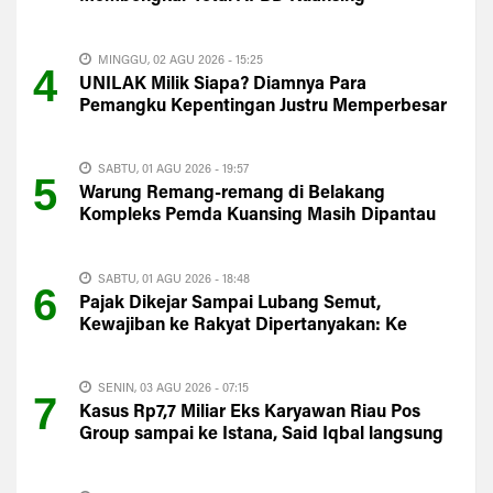
MINGGU, 02 AGU 2026 - 15:25
4
UNILAK Milik Siapa? Diamnya Para
Pemangku Kepentingan Justru Memperbesar
Kecurigaan Publik
SABTU, 01 AGU 2026 - 19:57
5
Warung Remang-remang di Belakang
Kompleks Pemda Kuansing Masih Dipantau
Satpol PP
SABTU, 01 AGU 2026 - 18:48
6
Pajak Dikejar Sampai Lubang Semut,
Kewajiban ke Rakyat Dipertanyakan: Ke
Mana PAD Kuansing?
SENIN, 03 AGU 2026 - 07:15
7
Kasus Rp7,7 Miliar Eks Karyawan Riau Pos
Group sampai ke Istana, Said Iqbal langsung
Turun Tangan