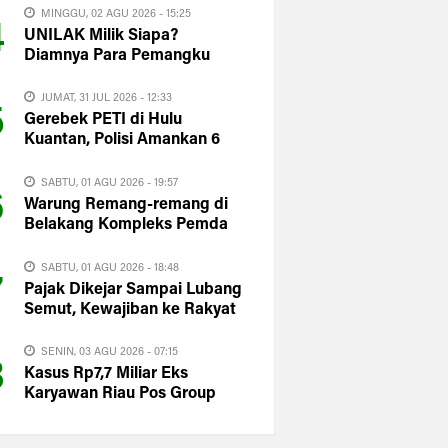
MINGGU, 02 AGU 2026 - 15:25
4
UNILAK Milik Siapa?
Diamnya Para Pemangku
Kepentingan Justru
Memperbesar Kecurigaan
JUMAT, 31 JUL 2026 - 12:33
5
Publik
Gerebek PETI di Hulu
Kuantan, Polisi Amankan 6
Penambang Ilegal
SABTU, 01 AGU 2026 - 19:57
6
Warung Remang-remang di
Belakang Kompleks Pemda
Kuansing Masih Dipantau
Satpol PP
SABTU, 01 AGU 2026 - 18:48
7
Pajak Dikejar Sampai Lubang
Semut, Kewajiban ke Rakyat
Dipertanyakan: Ke Mana PAD
Kuansing?
SENIN, 03 AGU 2026 - 07:15
8
Kasus Rp7,7 Miliar Eks
Karyawan Riau Pos Group
sampai ke Istana, Said Iqbal
langsung Turun Tangan