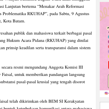
asi Lanjutan bertema “Menakar Arah Reformasi
tas Problematika RKUHAP”, pada Sabtu, 9 Agustus
t, Kota Batam.
resahan publik dan mahasiswa terkait berbagai pasal
ang Hukum Acara Pidana (RKUHAP) yang dinilai
n prinsip keadilan serta transparansi dalam sistem
h secara resmi mengundang Anggota Komisi III
 Faisal, untuk memberikan pandangan langsung
substansi pasal-pasal krusial yang tengah disorot
aisal telah dikirimkan oleh BEM SI Kerakyatan
ai bentuk keterbukaan komunikasi antara mahasiswa