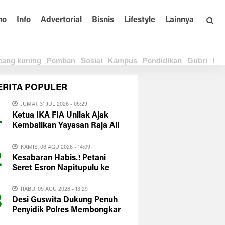
no
Info
Advertorial
Bisnis
Lifestyle
Lainnya
cang kuning
Pemban
Sosial
Kampus
Pendidikan
Gubri
Pe
ERITA
POPULER
JUMAT, 31 JUL 2026 - 05:29
1
Ketua IKA FIA Unilak Ajak
Kembalikan Yayasan Raja Ali
Haji ke Ruh Pendirian
KAMIS, 06 AGU 2026 - 14:09
2
Kesabaran Habis.! Petani
Seret Esron Napitupulu ke
Polda Riau
RABU, 05 AGU 2026 - 13:29
3
Desi Guswita Dukung Penuh
Penyidik Polres Membongkar
Total APBD Kuansing