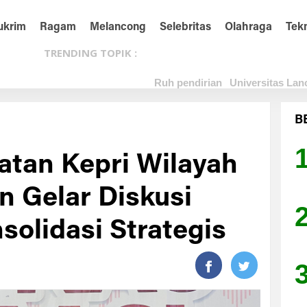
ukrim
Ragam
Melancong
Selebritas
Olahraga
Tek
TRENDING TOPIK :
Ruh pendirian
Universitas Lan
B
atan Kepri Wilayah
 Gelar Diskusi
solidasi Strategis