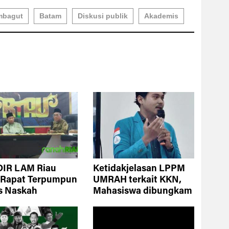
mbagut
Batam
Diskusi publik
Akademis
DIR LAM Riau
Ketidakjelasan LPPM
r Rapat Terpumpun
UMRAH terkait KKN,
s Naskah
Mahasiswa dibungkam
emis Daerah
saat Tuntut
ewa Riau
Transparansi