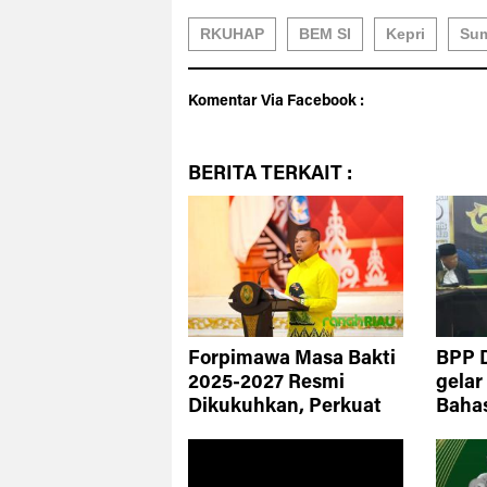
RKUHAP
BEM SI
Kepri
Su
Komentar Via Facebook :
BERITA
TERKAIT :
Forpimawa Masa Bakti
BPP 
2025-2027 Resmi
gela
Dikukuhkan, Perkuat
Baha
Pengembangan
Akad
Potensi Mahasiswa
Istim