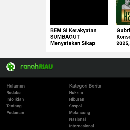
BEM SI Kerakyatan
Gubri
SUMBAGUT
Konse
Menyatakan Sikap
2025,
untuk Keadilan dalam
Hila
Penyelesaian Konflik
Peng
Lahan TNTN
Halaman
Kategori Berita
Redaksi
Hukrim
Info Iklan
Hiburan
Tentang
Sospol
Pedoman
Melancong
Nasional
Internasional