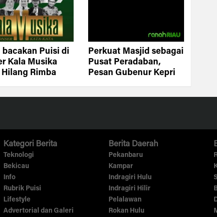
 bacakan Puisi di
Perkuat Masjid sebagai
r Kala Musika
Pusat Peradaban,
 Hilang Rimba
Pesan Gubenur Kepri
ng Bahasa pukau
saat resmikan Masjid
unjung
Al-Iltizam
Kategori Berita
Berita Daerah
Teknologi
Pekanbaru
R
Bekicau
Kampar
K
Info
Indragiri Hulu
S
Rubrik Puisi
Indragiri Hilir
B
Lifestyle
Pelalawan
Advertorial dan Galeri
Rokan Hulu