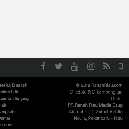
Berita Daerah
© 2019 RanahRiau.com
Dikelola & Dikembangkan
okan Hilir
Oleh :
uantan Singingi
PT. Ranah Riau Media Grup
iak
Alamat : Jl. T. Zainal Abidin
engkalis
No. 15, Pekanbaru - Riau
Dumai
Meranti