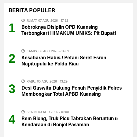
BERITA
POPULER
JUMAT, 07 AGU 2026 - 17:32
1
Bobroknya Disiplin OPD Kuansing
Terbongkar! HIMAKUM UNIKS: Plt Bupati
Harus Evaluasi Total
KAMIS, 06 AGU 2026 - 14:09
2
Kesabaran Habis.! Petani Seret Esron
Napitupulu ke Polda Riau
RABU, 05 AGU 2026 - 13:29
3
Desi Guswita Dukung Penuh Penyidik Polres
Membongkar Total APBD Kuansing
SENIN, 03 AGU 2026 - 01:00
4
Rem Blong, Truk Picu Tabrakan Beruntun 5
Kendaraan di Bonjol Pasaman