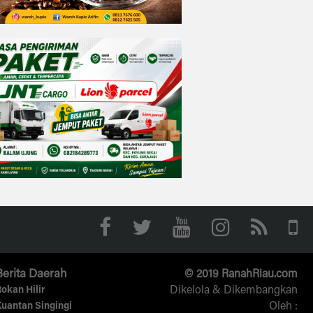
Berita Daerah
© 2019 RanahRiau.com
Dikelola & Dikembangkan
okan Hilir
Oleh :
uantan Singingi