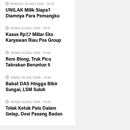
Kuansing
MINGGU, 02 AGU 2026 - 15:25
UNILAK Milik Siapa?
Diamnya Para Pemangku
Kepentingan Justru
Memperbesar Kecurigaan
SENIN, 03 AGU 2026 - 07:15
Publik
Kasus Rp7,7 Miliar Eks
Karyawan Riau Pos Group
sampai ke Istana, Said Iqbal
langsung Turun Tangan
SENIN, 03 AGU 2026 - 01:00
Rem Blong, Truk Picu
Tabrakan Beruntun 5
Kendaraan di Bonjol
Pasaman
KAMIS, 06 AGU 2026 - 13:46
Babat DAS Hingga Bibir
Sungai, LSM Suluh
Kuansing: Sikat PT KTBM!!
SENIN, 03 AGU 2026 - 21:26
Tolak Ketuk Palu Dalam
Gelap, Desi Pasang Badan
Untuk Rakyat