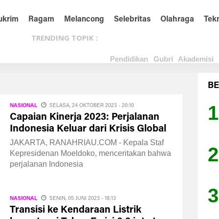
ukrim
Ragam
Melancong
Selebritas
Olahraga
Tek
TRENDING TOPIK :
Pendidikan
Gubri
Akademisi
BE
1
NASIONAL
SELASA, 24 OKTOBER 2023 - 20:10
Capaian Kinerja 2023: Perjalanan
Indonesia Keluar dari Krisis Global
JAKARTA, RANAHRIAU.COM - Kepala Staf
2
Kepresidenan Moeldoko, menceritakan bahwa
perjalanan Indonesia
3
NASIONAL
SENIN, 05 JUNI 2023 - 18:13
Transisi ke Kendaraan Listrik