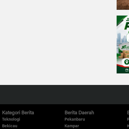
Kategori Berita
Berita Daerah
Teknologi
Pekanbaru
R
Bekicau
Kampar
K