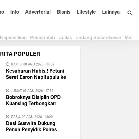
no
Info
Advertorial
Bisnis
Lifestyle
Lainnya
Kepemilikan
Pemerintah
Unilak
Endang Sukarelawan
Melay
RITA
POPULER
KAMIS, 06 AGU 2026 - 14:09
Kesabaran Habis.! Petani
Seret Esron Napitupulu ke
Polda Riau
JUMAT, 07 AGU 2026 - 17:32
Bobroknya Disiplin OPD
Kuansing Terbongkar!
HIMAKUM UNIKS: Plt
Bupati Harus Evaluasi Total
RABU, 05 AGU 2026 - 13:29
Desi Guswita Dukung
Penuh Penyidik Polres
Membongkar Total APBD