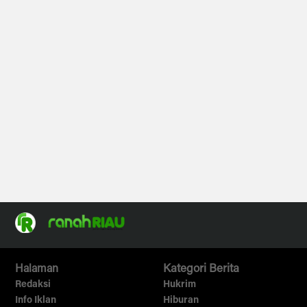
Halaman
Kategori Berita
Redaksi
Hukrim
Info Iklan
Hiburan