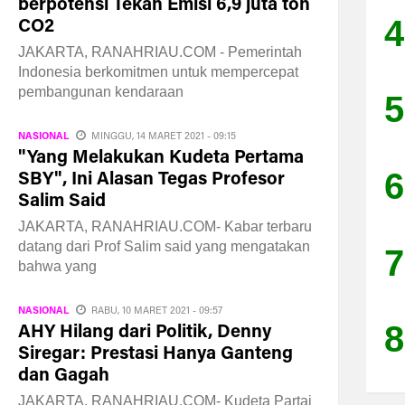
berpotensi Tekan Emisi 6,9 juta ton
4
CO2
JAKARTA, RANAHRIAU.COM - Pemerintah
Indonesia berkomitmen untuk mempercepat
pembangunan kendaraan
5
NASIONAL
MINGGU, 14 MARET 2021 - 09:15
"Yang Melakukan Kudeta Pertama
6
SBY", Ini Alasan Tegas Profesor
Salim Said
JAKARTA, RANAHRIAU.COM- Kabar terbaru
datang dari Prof Salim said yang mengatakan
7
bahwa yang
NASIONAL
RABU, 10 MARET 2021 - 09:57
8
AHY Hilang dari Politik, Denny
Siregar: Prestasi Hanya Ganteng
dan Gagah
JAKARTA, RANAHRIAU.COM- Kudeta Partai