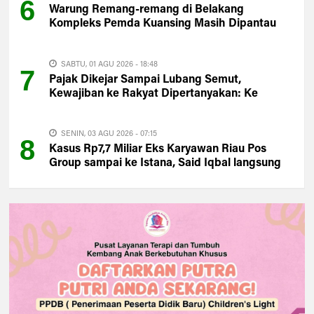
6
Warung Remang-remang di Belakang
Kompleks Pemda Kuansing Masih Dipantau
Satpol PP
SABTU, 01 AGU 2026 - 18:48
7
Pajak Dikejar Sampai Lubang Semut,
Kewajiban ke Rakyat Dipertanyakan: Ke
Mana PAD Kuansing?
SENIN, 03 AGU 2026 - 07:15
8
Kasus Rp7,7 Miliar Eks Karyawan Riau Pos
Group sampai ke Istana, Said Iqbal langsung
Turun Tangan