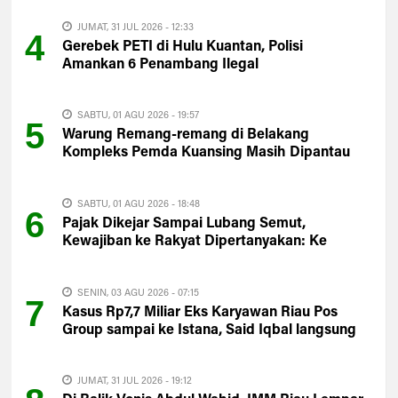
JUMAT, 31 JUL 2026 - 12:33
4
Gerebek PETI di Hulu Kuantan, Polisi
Amankan 6 Penambang Ilegal
SABTU, 01 AGU 2026 - 19:57
5
Warung Remang-remang di Belakang
Kompleks Pemda Kuansing Masih Dipantau
Satpol PP
SABTU, 01 AGU 2026 - 18:48
6
Pajak Dikejar Sampai Lubang Semut,
Kewajiban ke Rakyat Dipertanyakan: Ke
Mana PAD Kuansing?
SENIN, 03 AGU 2026 - 07:15
7
Kasus Rp7,7 Miliar Eks Karyawan Riau Pos
Group sampai ke Istana, Said Iqbal langsung
Turun Tangan
JUMAT, 31 JUL 2026 - 19:12