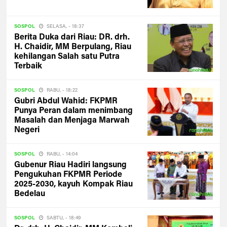
SOSPOL
SELASA, - 18:37
Berita Duka dari Riau: DR. drh.
H. Chaidir, MM Berpulang, Riau
kehilangan Salah satu Putra
Terbaik
SOSPOL
RABU, - 18:22
Gubri Abdul Wahid: FKPMR
Punya Peran dalam menimbang
Masalah dan Menjaga Marwah
Negeri
SOSPOL
RABU, - 14:04
Gubenur Riau Hadiri langsung
Pengukuhan FKPMR Periode
2025-2030, kayuh Kompak Riau
Bedelau
SOSPOL
SABTU, - 18:49