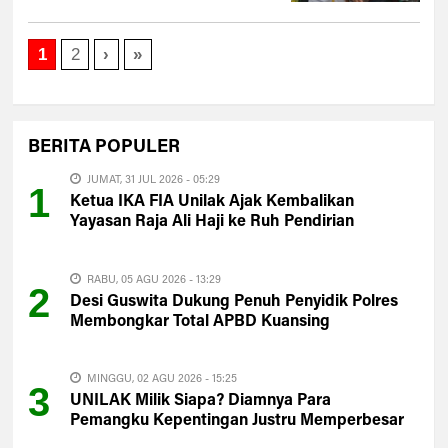
1
2
›
»
BERITA
POPULER
JUMAT, 31 JUL 2026 - 05:29
1
Ketua IKA FIA Unilak Ajak Kembalikan
Yayasan Raja Ali Haji ke Ruh Pendirian
RABU, 05 AGU 2026 - 13:29
2
Desi Guswita Dukung Penuh Penyidik Polres
Membongkar Total APBD Kuansing
MINGGU, 02 AGU 2026 - 15:25
3
UNILAK Milik Siapa? Diamnya Para
Pemangku Kepentingan Justru Memperbesar
Kecurigaan Publik