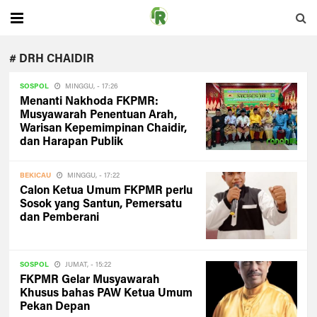
# DRH CHAIDIR
SOSPOL
MINGGU, - 17:26
Menanti Nakhoda FKPMR:
Musyawarah Penentuan Arah,
Warisan Kepemimpinan Chaidir,
dan Harapan Publik
BEKICAU
MINGGU, - 17:22
Calon Ketua Umum FKPMR perlu
Sosok yang Santun, Pemersatu
dan Pemberani
SOSPOL
JUMAT, - 15:22
FKPMR Gelar Musyawarah
Khusus bahas PAW Ketua Umum
Pekan Depan