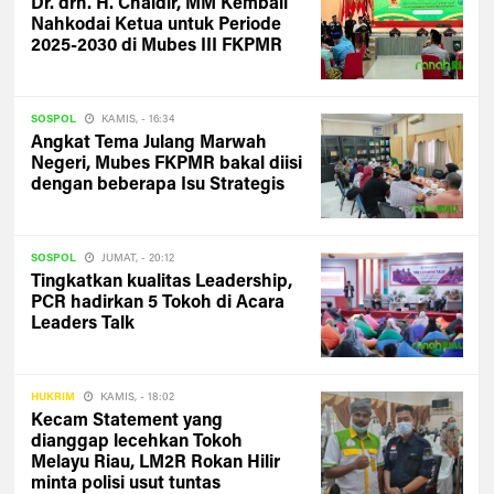
Dr. drh. H. Chaidir, MM Kembali
Nahkodai Ketua untuk Periode
2025-2030 di Mubes III FKPMR
SOSPOL
KAMIS, - 16:34
Angkat Tema Julang Marwah
Negeri, Mubes FKPMR bakal diisi
dengan beberapa Isu Strategis
SOSPOL
JUMAT, - 20:12
Tingkatkan kualitas Leadership,
PCR hadirkan 5 Tokoh di Acara
Leaders Talk
HUKRIM
KAMIS, - 18:02
Kecam Statement yang
dianggap lecehkan Tokoh
Melayu Riau, LM2R Rokan Hilir
minta polisi usut tuntas