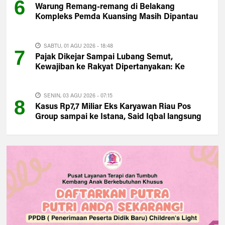
6
Warung Remang-remang di Belakang
Kompleks Pemda Kuansing Masih Dipantau
Satpol PP
SABTU, 01 AGU 2026 - 18:48
7
Pajak Dikejar Sampai Lubang Semut,
Kewajiban ke Rakyat Dipertanyakan: Ke
Mana PAD Kuansing?
SENIN, 03 AGU 2026 - 07:15
8
Kasus Rp7,7 Miliar Eks Karyawan Riau Pos
Group sampai ke Istana, Said Iqbal langsung
Turun Tangan