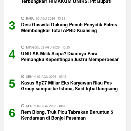
Terbongkar! HIMAKUM UNIKS: Plt Bupati
Harus Evaluasi Total
RABU, 05 AGU 2026 - 13:29
3
Desi Guswita Dukung Penuh Penyidik Polres
Membongkar Total APBD Kuansing
MINGGU, 02 AGU 2026 - 15:25
4
UNILAK Milik Siapa? Diamnya Para
Pemangku Kepentingan Justru Memperbesar
Kecurigaan Publik
SENIN, 03 AGU 2026 - 07:15
5
Kasus Rp7,7 Miliar Eks Karyawan Riau Pos
Group sampai ke Istana, Said Iqbal langsung
Turun Tangan
SENIN, 03 AGU 2026 - 01:00
6
Rem Blong, Truk Picu Tabrakan Beruntun 5
Kendaraan di Bonjol Pasaman