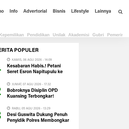
no
Info
Advertorial
Bisnis
Lifestyle
Lainnya
Kepemilikan
Pendidikan
Unilak
Akademisi
Gubri
Pemerinta
ERITA
POPULER
KAMIS, 06 AGU 2026 - 14:09
1
Kesabaran Habis.! Petani
Seret Esron Napitupulu ke
Polda Riau
JUMAT, 07 AGU 2026 - 17:32
2
Bobroknya Disiplin OPD
Kuansing Terbongkar!
HIMAKUM UNIKS: Plt Bupati
Harus Evaluasi Total
RABU, 05 AGU 2026 - 13:29
3
Desi Guswita Dukung Penuh
Penyidik Polres Membongkar
Total APBD Kuansing