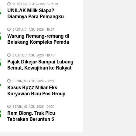
MINGGU, 02 AGU 2026 - 15:25
4
UNILAK Milik Siapa?
Diamnya Para Pemangku
Kepentingan Justru
Memperbesar Kecurigaan
SABTU, 01 AGU 2026 - 19:57
5
Publik
Warung Remang-remang di
Belakang Kompleks Pemda
Kuansing Masih Dipantau
Satpol PP
SABTU, 01 AGU 2026 - 18:48
6
Pajak Dikejar Sampai Lubang
Semut, Kewajiban ke Rakyat
Dipertanyakan: Ke Mana PAD
Kuansing?
SENIN, 03 AGU 2026 - 07:15
7
Kasus Rp7,7 Miliar Eks
Karyawan Riau Pos Group
sampai ke Istana, Said Iqbal
langsung Turun Tangan
SENIN, 03 AGU 2026 - 01:00
8
Rem Blong, Truk Picu
Tabrakan Beruntun 5
Kendaraan di Bonjol
Pasaman