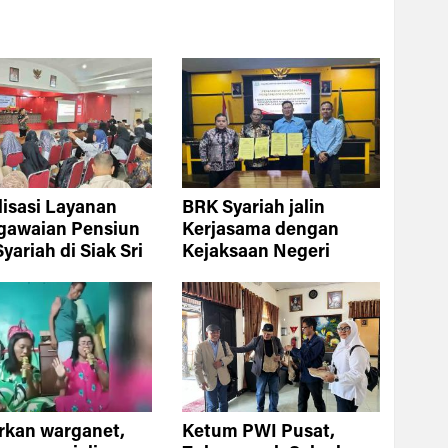
lisasi Layanan
BRK Syariah jalin
gawaian Pensiun
Kerjasama dengan
yariah di Siak Sri
Kejaksaan Negeri
apura
Kuantan Singingi
rkan warganet,
Ketum PWI Pusat,