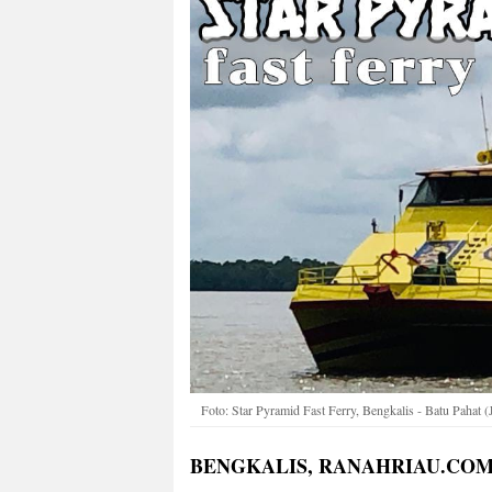
Foto: Star Pyramid Fast Ferry, Bengkalis - Batu Pahat (
BENGKALIS, RANAHRIAU.COM