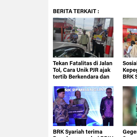
BERITA
TERKAIT :
Tekan Fatalitas di Jalan
Sosia
Tol, Cara Unik PJR ajak
Kepe
tertib Berkendara dan
BRK S
Sosialisasi anti Hoax
Indr
BRK Syariah terima
Gege