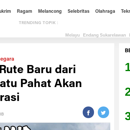
ukrim
Ragam
Melancong
Selebritas
Olahraga
Tek
TRENDING TOPIK :
Melayu
Endang Sukarelawan
B
Negara
Rute Baru dari
Batu Pahat Akan
rasi
IB