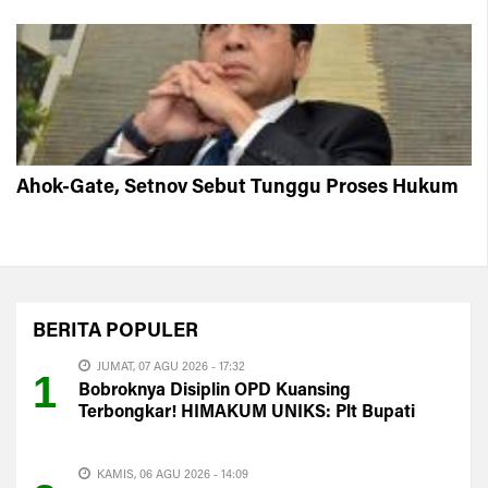
Ahok-Gate, Setnov Sebut Tunggu Proses Hukum
BERITA
POPULER
JUMAT, 07 AGU 2026 - 17:32
1
Bobroknya Disiplin OPD Kuansing
Terbongkar! HIMAKUM UNIKS: Plt Bupati
Harus Evaluasi Total
KAMIS, 06 AGU 2026 - 14:09