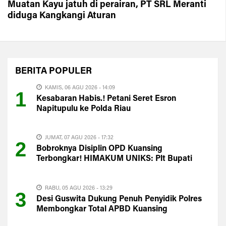
Muatan Kayu jatuh di perairan, PT SRL Meranti
diduga Kangkangi Aturan
BERITA
POPULER
KAMIS, 06 AGU 2026 - 14:09
1
Kesabaran Habis.! Petani Seret Esron
Napitupulu ke Polda Riau
JUMAT, 07 AGU 2026 - 17:32
2
Bobroknya Disiplin OPD Kuansing
Terbongkar! HIMAKUM UNIKS: Plt Bupati
Harus Evaluasi Total
RABU, 05 AGU 2026 - 13:29
3
Desi Guswita Dukung Penuh Penyidik Polres
Membongkar Total APBD Kuansing