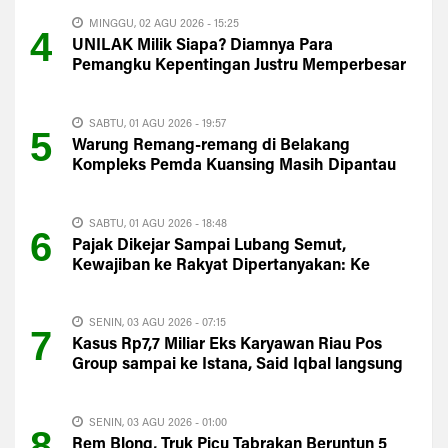
MINGGU, 02 AGU 2026 - 15:25
4
UNILAK Milik Siapa? Diamnya Para
Pemangku Kepentingan Justru Memperbesar
Kecurigaan Publik
SABTU, 01 AGU 2026 - 19:57
5
Warung Remang-remang di Belakang
Kompleks Pemda Kuansing Masih Dipantau
Satpol PP
SABTU, 01 AGU 2026 - 18:48
6
Pajak Dikejar Sampai Lubang Semut,
Kewajiban ke Rakyat Dipertanyakan: Ke
Mana PAD Kuansing?
SENIN, 03 AGU 2026 - 07:15
7
Kasus Rp7,7 Miliar Eks Karyawan Riau Pos
Group sampai ke Istana, Said Iqbal langsung
Turun Tangan
SENIN, 03 AGU 2026 - 01:00
8
Rem Blong, Truk Picu Tabrakan Beruntun 5