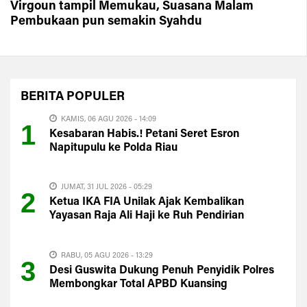
Virgoun tampil Memukau, Suasana Malam
Pembukaan pun semakin Syahdu
BERITA
POPULER
KAMIS, 06 AGU 2026 - 14:09
1
Kesabaran Habis.! Petani Seret Esron
Napitupulu ke Polda Riau
JUMAT, 31 JUL 2026 - 05:29
2
Ketua IKA FIA Unilak Ajak Kembalikan
Yayasan Raja Ali Haji ke Ruh Pendirian
RABU, 05 AGU 2026 - 13:29
3
Desi Guswita Dukung Penuh Penyidik Polres
Membongkar Total APBD Kuansing