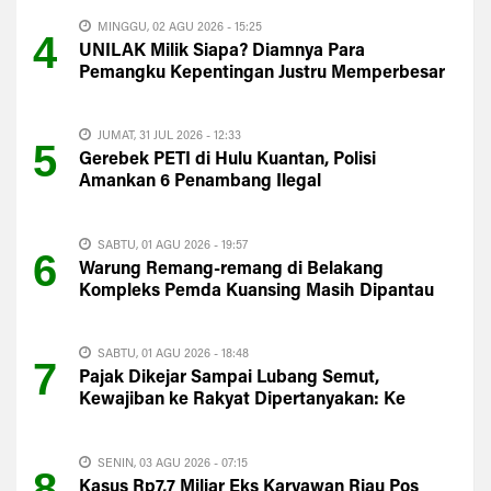
MINGGU, 02 AGU 2026 - 15:25
4
UNILAK Milik Siapa? Diamnya Para
Pemangku Kepentingan Justru Memperbesar
Kecurigaan Publik
JUMAT, 31 JUL 2026 - 12:33
5
Gerebek PETI di Hulu Kuantan, Polisi
Amankan 6 Penambang Ilegal
SABTU, 01 AGU 2026 - 19:57
6
Warung Remang-remang di Belakang
Kompleks Pemda Kuansing Masih Dipantau
Satpol PP
SABTU, 01 AGU 2026 - 18:48
7
Pajak Dikejar Sampai Lubang Semut,
Kewajiban ke Rakyat Dipertanyakan: Ke
Mana PAD Kuansing?
SENIN, 03 AGU 2026 - 07:15
8
Kasus Rp7,7 Miliar Eks Karyawan Riau Pos